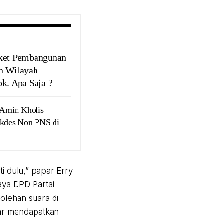
ket Pembangunan
h Wilayah
ok. Apa Saja ?
Amin Kholis
ekdes Non PNS di
ti dulu,” papar Erry.
aya DPD Partai
olehan suara di
gar mendapatkan