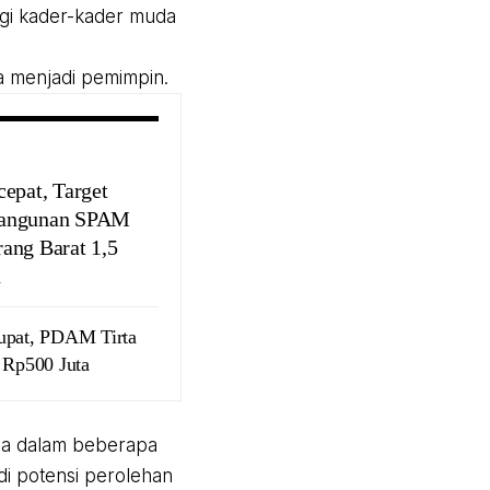
agi kader-kader muda
ka menjadi pemimpin.
cepat, Target
angunan SPAM
ang Barat 1,5
n
tupat, PDAM Tirta
 Rp500 Juta
sia dalam beberapa
di potensi perolehan