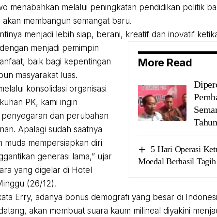
o menabahkan melalui peningkatan pendidikan politik b
n akan membangun semangat baru.
inya menjadi lebih siap, berani, kreatif dan inovatif keti
 dengan menjadi pemimpin
More Read
nfaat, baik bagi kepentingan
pun masyarakat luas.
Diper
elalui konsolidasi organisasi
Pemb
uhan PK, kami ingin
Semar
 penyegaran dan perubahan
Tahu
an. Apalagi sudah saatnya
 muda mempersiapkan diri
5 Hari Operasi Ke
gantikan generasi lama,” ujar
Moedal Berhasil Tagih
cara yang digelar di Hotel
Minggu (26/12).
, kata Erry, adanya bonus demografi yang besar di Indone
atang, akan membuat suara kaum milineal diyakini menja