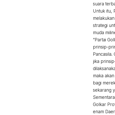
suara terb
Untuk itu, 
melakukan 
strategi u
muda miline
”Partai Go
prinsip-pr
Pancasila.
jika prinsi
dilaksanak
maka akan 
bagi merek
sekarang ya
Sementara 
Golkar Pro
enam Daera