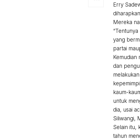
Erry Sadew
diharapka
Mereka nant
“Tentunya
yang berma
partai mau
Kemudian m
dan penguk
melakukan
kepemimpin
kaum-kaum
untuk meng
dia, usai a
Siliwangi, 
Selain itu
tahun mend