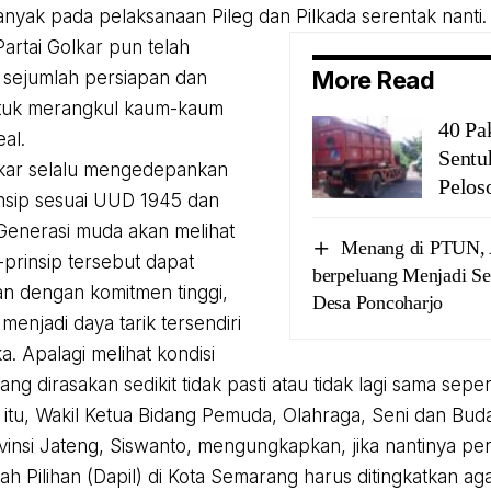
anyak pada pelaksanaan Pileg dan Pilkada serentak nanti.
Partai Golkar pun telah
More Read
sejumlah persiapan dan
ntuk merangkul kaum-kaum
40 Pa
al.
Sentu
lkar selalu mengedepankan
Pelos
insip sesuai UUD 1945 dan
 Generasi muda akan melihat
Menang di PTUN, 
p-prinsip tersebut dapat
berpeluang Menjadi S
an dengan komitmen tinggi,
Desa Poncoharjo
menjadi daya tarik tersendiri
a. Apalagi melihat kondisi
ng dirasakan sedikit tidak pasti atau tidak lagi sama seper
itu, Wakil Ketua Bidang Pemuda, Olahraga, Seni dan Bud
vinsi Jateng, Siswanto, mengungkapkan, jika nantinya per
h Pilihan (Dapil) di Kota Semarang harus ditingkatkan a