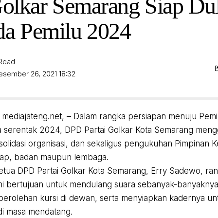
 Golkar Semarang Siap Du
da Pemilu 2024
 Read
esember 26, 2021 18:32
mediajateng.net, – Dalam rangka persiapan menuju Pemilih
a serentak 2024, DPD Partai Golkar Kota Semarang meng
onsolidasi organisasi, dan sekaligus pengukuhan Pimpinan 
ap, badan maupun lembaga.
tua DPD Partai Golkar Kota Semarang, Erry Sadewo, ran
ini bertujuan untuk mendulang suara sebanyak-banyakn
erolehan kursi di dewan, serta menyiapkan kadernya un
di masa mendatang.