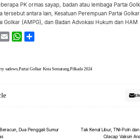
erapa PK ormas sayap, badan atau lembaga Partai Golk
a tersebut antara lain, Kesatuan Perempuan Partai Golka
ai Golkar (AMPG), dan Badan Advokasi Hukum dan HAM (
cebook
Twitter
Email
WhatsApp
Share
rry sadewo
Partai Golkar Kota Semarang
Pilkada 2024
cle
EM
 Beracun, Dua Penggali Sumur
Tak Kenal Libur, TNI-Polri d
as
Cilacap Vaksin An