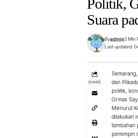
Politik,
Suara pa
By
admin
3 Min
Last updated: D
Semarang, 
dan Pilkad
SHARE
politik, k
Ormas Say
Menurut Ke
dilakukan 
tambahan p
pemimpin 