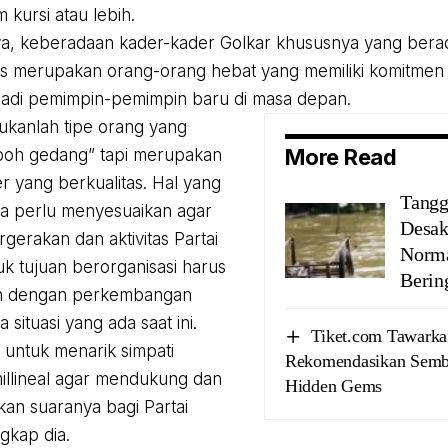
 kursi atau lebih.
, keberadaan kader-kader Golkar khususnya yang berada
is merupakan orang-orang hebat yang memiliki komitmen 
adi pemimpin-pemimpin baru di masa depan.
kanlah tipe orang yang
More Read
boh gedang” tapi merupakan
r yang berkualitas. Hal yang
Tangg
ita perlu menyesuaikan agar
Desak
gerakan dan aktivitas Partai
Norma
uk tujuan berorganisasi harus
Berin
an dengan perkembangan
 situasi yang ada saat ini.
Tiket.com Tawarka
 untuk menarik simpati
Rekomendasikan Sembi
illineal agar mendukung dan
Hidden Gems
n suaranya bagi Partai
gkap dia.