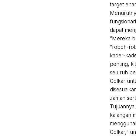
target enam
Menurutnya
fungsionar
dapat menj
”Mereka bu
”roboh-ro
kader-kade
penting, k
seluruh per
Golkar unt
disesuaik
zaman serta
Tujuannya,
kalangan m
menggunaka
Golkar,” un