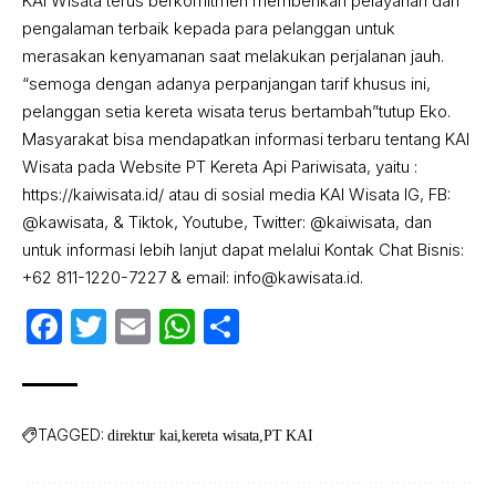
KAI Wisata terus berkomitmen memberikan pelayanan dan
pengalaman terbaik kepada para pelanggan untuk
merasakan kenyamanan saat melakukan perjalanan jauh.
“semoga dengan adanya perpanjangan tarif khusus ini,
pelanggan setia kereta wisata terus bertambah”tutup Eko.
Masyarakat bisa mendapatkan informasi terbaru tentang KAI
Wisata pada Website PT Kereta Api Pariwisata, yaitu :
https://kaiwisata.id/ atau di sosial media KAI Wisata IG, FB:
@kawisata, & Tiktok, Youtube, Twitter: @kaiwisata, dan
untuk informasi lebih lanjut dapat melalui Kontak Chat Bisnis:
+62 811-1220-7227 & email: info@kawisata.id.
Facebook
Twitter
Email
WhatsApp
Share
TAGGED:
direktur kai
kereta wisata
PT KAI