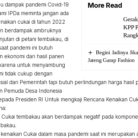
More Read
gu dampak pandemi Covid-19
kami IPDa meminta jangan ada
Gerak
naikan cukai di tahun 2022
KPP 
an berdampak ambruknya
Rangk
njutan di petani tembakau, di
aat pandemi ini butuh
Begini Jadinya Ji
n ekonomi dari hasil panen
Jateng Garap Fashion
karena untuk menyambung
ni tidak cukup dengan
sial dari Pemerintah tapi butuh perlindungan harga hasil 
an Pemuda Desa Indonesia
epada Presiden RI Untuk mengkaji Rencana Kenaikan Cu
na:
n Cukai tembakau akan berdampak negatif pada komponen
mbakau.
kenaikan Cukai dalam masa pandemi saat ini merupakan 