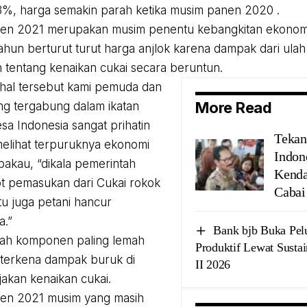
%, harga semakin parah ketika musim panen 2020 .
en 2021 merupakan musim penentu kebangkitan ekonomi
tahun berturut turut harga anjlok karena dampak dari ulah
 tentang kenaikan cukai secara beruntun.
hal tersebut kami pemuda dan
More Read
g tergabung dalam ikatan
a Indonesia sangat prihatin
Tekan
elihat terpuruknya ekonomi
Indon
bakau, “dikala pemerintah
Kenda
t pemasukan dari Cukai rokok
Cabai
tu juga petani hancur
a.”
Bank bjb Buka Pelu
lah komponen paling lemah
Produktif Lewat Susta
 terkena dampak buruk di
II 2026
jakan kenaikan cukai.
en 2021 musim yang masih