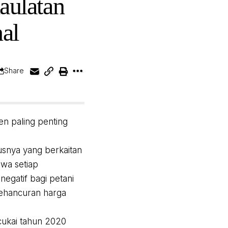
aulatan
al
Share
n paling penting
snya yang berkaitan
wa setiap
egatif bagi petani
ehancuran harga
cukai tahun 2020