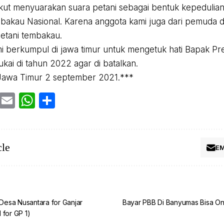
ikut menyuarakan suara petani sebagai bentuk kepedulia
bakau Nasional. Karena anggota kami juga dari pemuda 
petani tembakau.
ami berkumpul di jawa timur untuk mengetuk hati Bapak P
ukai di tahun 2022 agar di batalkan.
Jawa Timur 2 september 2021.***
cebook
Twitter
Email
WhatsApp
Share
cle
EM
esa Nusantara for Ganjar
Bayar PBB Di Banyumas Bisa Onl
 for GP 1)