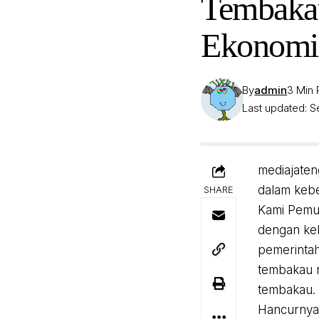
Tembakau
Ekonomi 
By
admin
3 Min
Last updated: S
mediajate
dalam kebe
SHARE
Kami Pemud
dengan keb
pemerintah
tembakau 
tembakau.
Hancurnya 