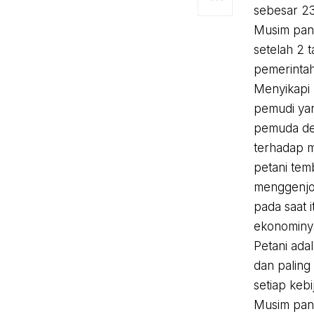
sebesar 23
Musim pan
setelah 2 
pemerintah
Menyikapi 
pemudi yan
pemuda des
terhadap m
petani tem
menggenjo
pada saat i
ekonominy
Petani ada
dan paling
setiap kebi
Musim pan