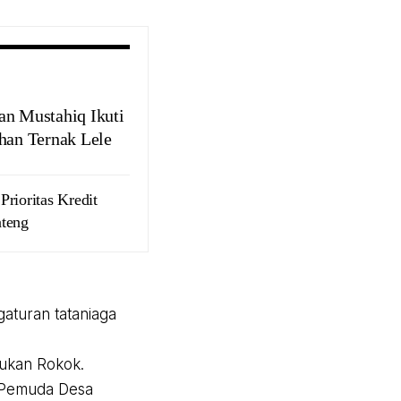
an Mustahiq Ikuti
ihan Ternak Lele
Prioritas Kredit
teng
gaturan tataniaga
Bukan Rokok.
n Pemuda Desa