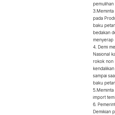
pemulihan 
3.Meminta 
pada Prod
baku petan
bedakan d
menyerap 
4. Demi me
Nasional k
rokok non 
kendalikan
sampai saa
baku petan
5.Meminta 
import tem
6. Pemerin
Demikian p