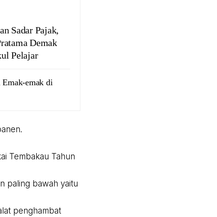
an Sadar Pajak,
Pratama Demak
ul Pelajar
ka Emak-emak di
panen.
kai Tembakau Tahun
 paling bawah yaitu
alat penghambat