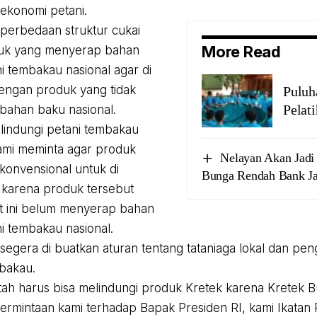
ekonomi petani.
perbedaan struktur cukai
More Read
uk yang menyerap bahan
i tembakau nasional agar di
engan produk yang tidak
Puluh
Pelat
bahan baku nasional.
lindungi petani tembakau
ami meminta agar produk
Nelayan Akan Jadi 
konvensional untuk di
Bunga Rendah Bank Ja
 karena produk tersebut
t ini belum menyerap bahan
i tembakau nasional.
segera di buatkan aturan tentang tataniaga lokal dan pen
bakau.
tah harus bisa melindungi produk Kretek karena Kretek 
ermintaan kami terhadap Bapak Presiden RI, kami Ikata