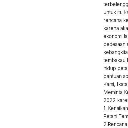
terbeleng
untuk itu 
rencana ke
karena ak
ekonomi la
pedesaan s
kebangkita
tembakau 
hidup peta
bantuan so
Kami, Ikat
Meminta K
2022 kare
1. Kenaika
Petani Te
2.Rencana 