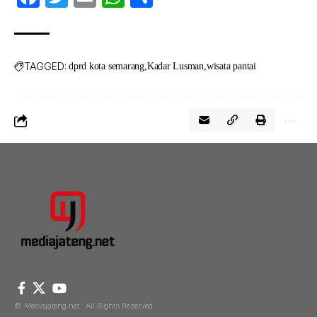
TAGGED:
dprd kota semarang
Kadar Lusman
wisata pantai
© Mediajateng.net. All Rights Reserved.