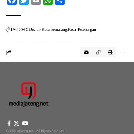
TAGGED:
Dishub Kota Semarang
Pasar Peterongan
© Mediajateng.net. All Rights Reserved.