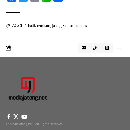
TAGGED:
batik rembang
jateng
Semen Indonesia
© Mediajateng.net. All Rights Reserved.