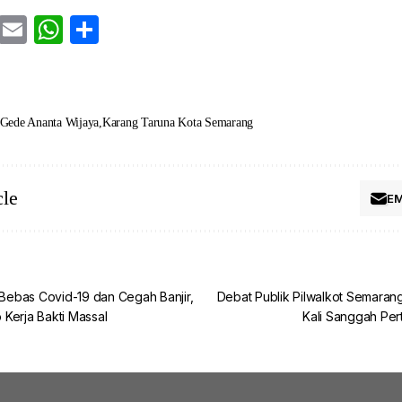
cebook
Twitter
Email
WhatsApp
Share
 Gede Ananta Wijaya
Karang Taruna Kota Semarang
cle
EM
ebas Covid-19 dan Cegah Banjir,
Debat Publik Pilwalkot Semaran
Kerja Bakti Massal
Kali Sanggah Per