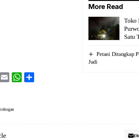
More Read
Toko 
Purwo
Satu 
Petani Ditangkap Po
Judi
cebook
Twitter
Email
WhatsApp
Share
robogan
cle
EM