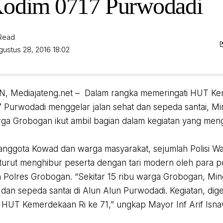
Kodim 0717 Purwodadi
 Read
gustus 28, 2016 18:02
 Mediajateng.net –
Dalam rangka memeringati HUT Ke
 Purwodadi menggelar jalan sehat dan sepeda santai, Min
rga Grobogan ikut ambil bagian dalam kegiatan yang meng
 anggota Kowad dan warga masyarakat, sejumlah Polisi Wa
urut menghibur peserta dengan tari modern oleh para pol
leh Polres Grobogan.
“Sekitar 15 ribu warga Grobogan, Min
t dan sepeda santai di Alun Alun Purwodadi. Kegiatan, dig
 HUT Kemerdekaan Ri ke 71,” ungkap Mayor Inf Arif Isnaw
.