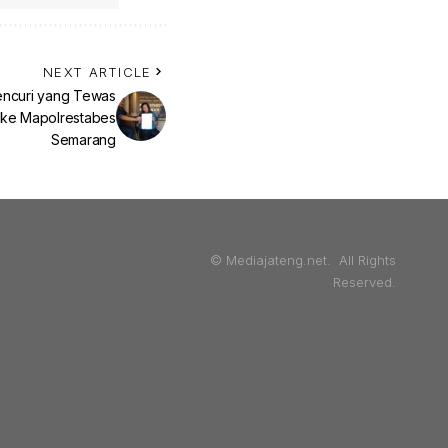
NEXT ARTICLE
encuri yang Tewas
 ke Mapolrestabes
Semarang
© Mediajateng.net. All Rights
Reserved.