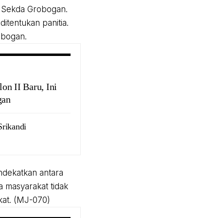
an Sekda Grobogan.
itentukan panitia.
obogan.
lon II Baru, Ini
gan
Srikandi
ndekatkan antara
 masyarakat tidak
kat. (MJ-070)