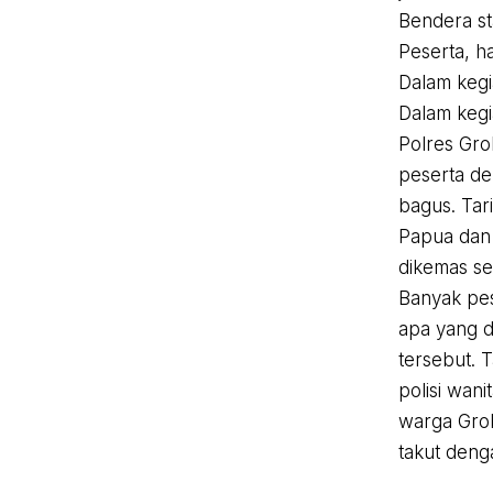
B
endera
st
Peserta, h
Dalam kegi
Dalam kegi
Polres Gr
peserta de
bagus. Tari
Papua dan 
dikemas se
Banyak pe
apa yang d
tersebut. 
polisi wan
warga Grob
takut deng