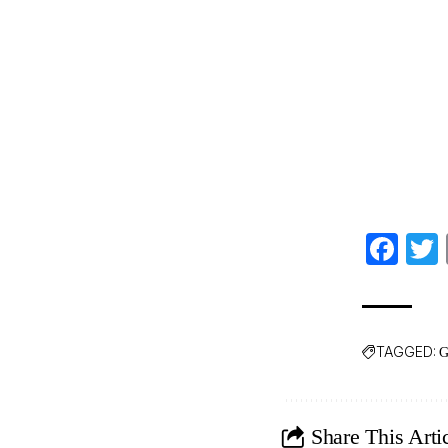
Fa
TAGGED:
G
Share This Arti