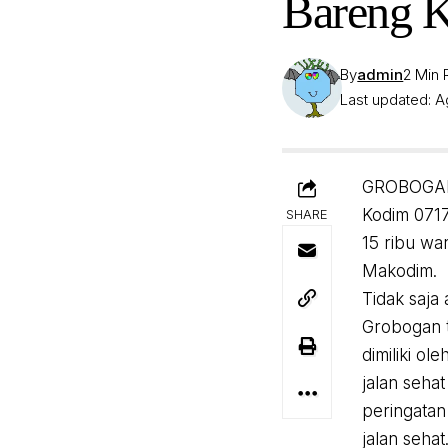
Bareng 
By
admin
2 Min
Last updated: A
GROBOGAN,
Kodim 0717
SHARE
15 ribu wa
Makodim.
Tidak saja
Grobogan t
dimiliki o
jalan seha
peringatan
jalan sehat