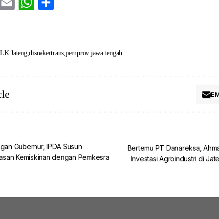
cebook
Twitter
Email
WhatsApp
Share
LK Jateng
disnakertrans
pemprov jawa tengah
cle
EM
ngan Gubernur, IPDA Susun
Bertemu PT Danareksa, Ahma
asan Kemiskinan dengan Pemkesra
Investasi Agroindustri di Ja