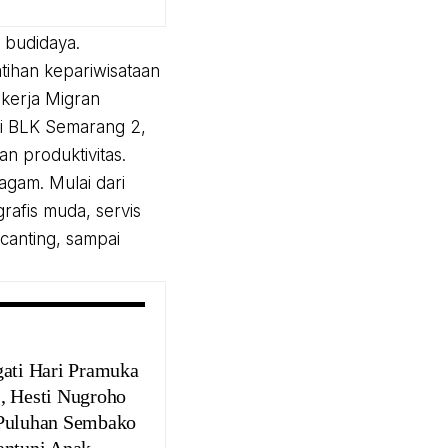
 budidaya.
atihan kepariwisataan
ekerja Migran
Di BLK Semarang 2,
n produktivitas.
agam. Mulai dari
rafis muda, servis
 canting, sampai
gati Hari Pramuka
, Hesti Nugroho
Puluhan Sembako
antuni Anak