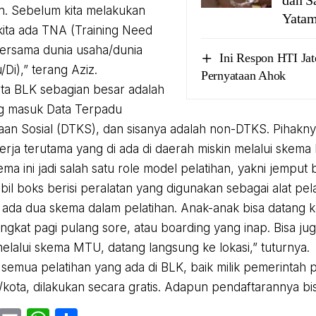
. Sebelum kita melakukan
Yata
 kita ada TNA (Training Need
bersama dunia usaha/dunia
Ini Respon HTI Jat
u/Di),” terang Aziz.
Pernyataan Ahok
ta BLK sebagian besar adalah
g masuk Data Terpadu
aan Sosial (DTKS), dan sisanya adalah non-DTKS. Pihaknya
kerja terutama yang di ada di daerah miskin melalui skema 
ma ini jadi salah satu role model pelatihan, yakni jempu
il boks berisi peralatan yang digunakan sebagai alat pela
 ada dua skema dalam pelatihan. Anak-anak bisa datang ke
ngkat pagi pulang sore, atau boarding yang inap. Bisa j
melalui skema MTU, datang langsung ke lokasi,” tuturnya.
 semua pelatihan yang ada di BLK, baik milik pemerintah p
kota, dilakukan secara gratis. Adapun pendaftarannya bisa 