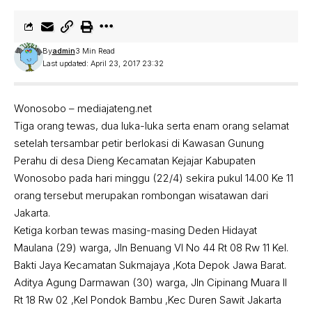
By
admin
3 Min Read
Last updated: April 23, 2017 23:32
Wonosobo – mediajateng.net
Tiga orang tewas, dua luka-luka serta enam orang selamat
setelah tersambar petir berlokasi di Kawasan Gunung
Perahu di desa Dieng Kecamatan Kejajar Kabupaten
Wonosobo pada hari minggu (22/4) sekira pukul 14.00 Ke 11
orang tersebut merupakan rombongan wisatawan dari
Jakarta.
Ketiga korban tewas masing-masing Deden Hidayat
Maulana (29) warga, Jln Benuang VI No 44 Rt 08 Rw 11 Kel.
Bakti Jaya Kecamatan Sukmajaya ,Kota Depok Jawa Barat.
Aditya Agung Darmawan (30) warga, Jln Cipinang Muara II
Rt 18 Rw 02 ,Kel Pondok Bambu ,Kec Duren Sawit Jakarta