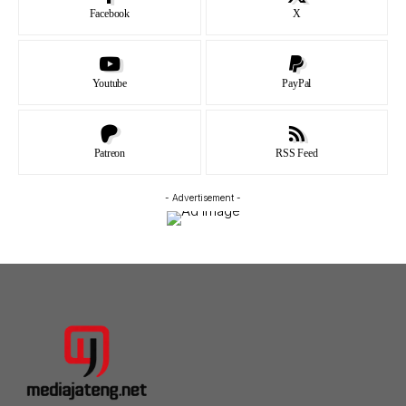
Facebook
X
Youtube
PayPal
Patreon
RSS Feed
- Advertisement -