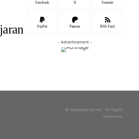
Facebook
X
Youtube
jaran
PayPal
Patreon
RSS Feed
- Advertisement -
© Mediajateng.net. All Rights
Reserved.