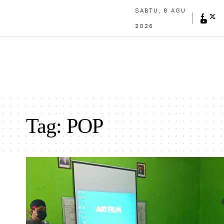
SABTU, 8 AGU
2026
Tag:
POP