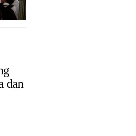
ng
a dan