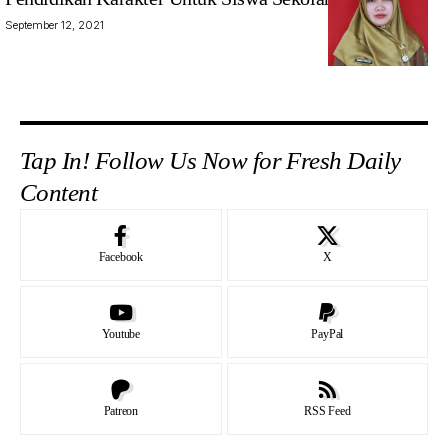
(14/4/2025).
September 12, 2021
(mediajateng.net)
Tap In! Follow Us Now for Fresh Daily
Content
Facebook
X
Youtube
PayPal
Patreon
RSS Feed