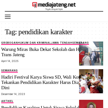
Tag:
pendidikan karakter
GROBOGAN
HUKUM DAN KRIMINAL
JAWA TENGAH
SEMARANG
Sejumlah
Warung Miras Buka Dekat Sekolah dan Halter Bus
pelajar saat
Trans Jateng
hendak naik
April 14, 2025
bus Trans
Jateng di
SEMARANG
Pasar
Hadiri Festival Karya Siswa SD, Wali Kota Semarang
Godong,
Tekankan Pendidikan Karakter Harus Diajarkan Sejak
Grobogan
Dini
yang dikelilingi
Desember 14, 2023
penjual miras,
ARTIKEL
Senin
Pendidikan Karakter Untuk Siswa Sekolah Dasar