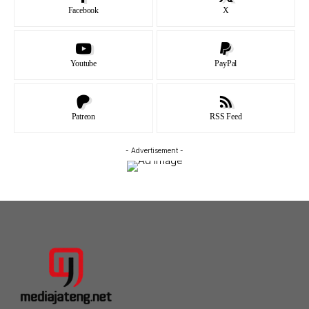
Facebook
X
Youtube
PayPal
Patreon
RSS Feed
- Advertisement -