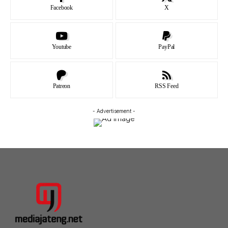
Facebook
X
Youtube
PayPal
Patreon
RSS Feed
- Advertisement -