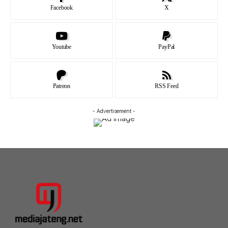
Facebook
X
Youtube
PayPal
Patreon
RSS Feed
- Advertisement -