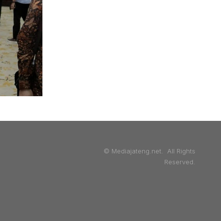
© Mediajateng.net. All Rights
Reserved.