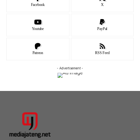
Facebook
X
Youtube
PayPal
Patreon
RSS Feed
- Advertisement -