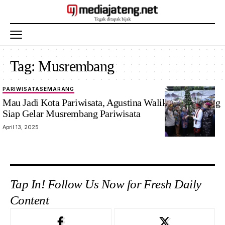
Tag:
Musrembang
PARIWISATA
SEMARANG
Walikota
Mau Jadi Kota Pariwisata, Agustina Walikota Semarang
semarang
Siap Gelar Musrembang Pariwisata
April 13, 2025
Tap In! Follow Us Now for Fresh Daily
Content