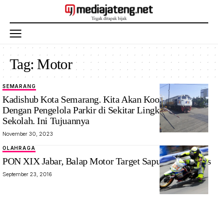
Tag:
Motor
SEMARANG
Kereta
Kadishub Kota Semarang. Kita Akan Koordinasi
melintas di
Dengan Pengelola Parkir di Sekitar Lingkungan
perlintasan
Sekolah. Ini Tujuannya
sebidang di
November 30, 2023
Kota
OLAHRAGA
Semarang.
PON XIX Jabar, Balap Motor Target Sapu Bersih Emas
Foto: Wahyu
Prabowo
September 23, 2016