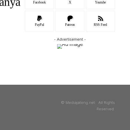
anya
Facebook
X
Youtube
PayPal
Patreon
RSS Feed
- Advertisement -
© Mediajateng.net. All Rights
Reserved.