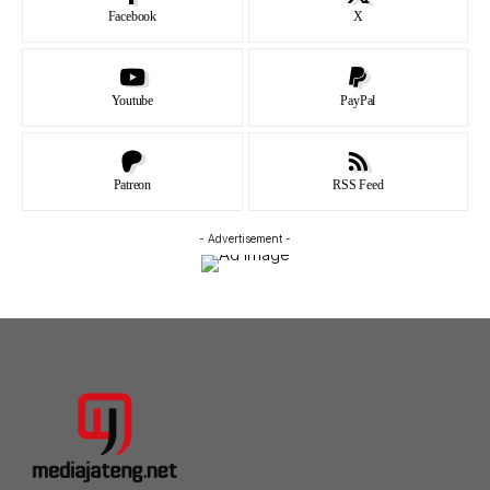
Facebook
X
Youtube
PayPal
Patreon
RSS Feed
- Advertisement -