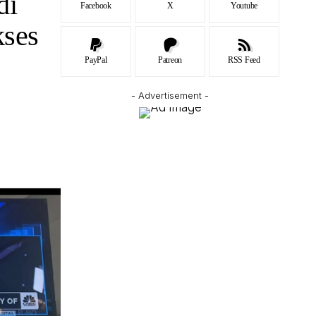
di
Facebook
X
Youtube
kses
PayPal
Patreon
RSS Feed
- Advertisement -