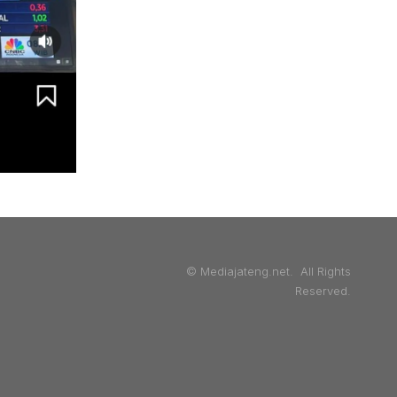
© Mediajateng.net. All Rights
Reserved.