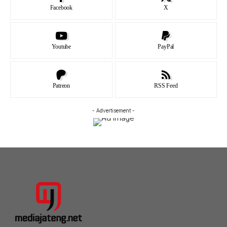
Facebook
X
Youtube
PayPal
Patreon
RSS Feed
- Advertisement -