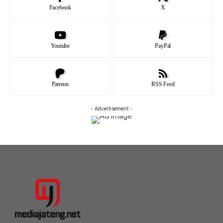
Facebook
X
Youtube
PayPal
Patreon
RSS Feed
- Advertisement -