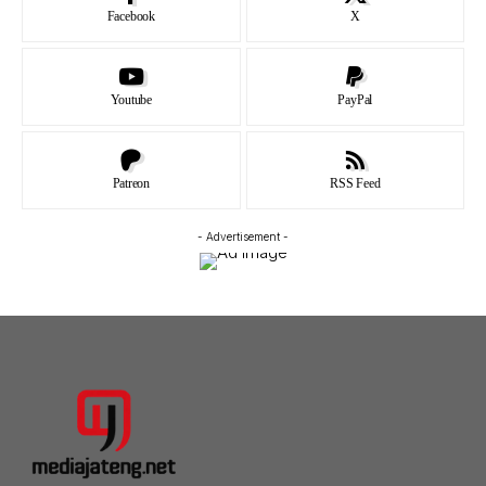
Facebook
X
Youtube
PayPal
Patreon
RSS Feed
- Advertisement -