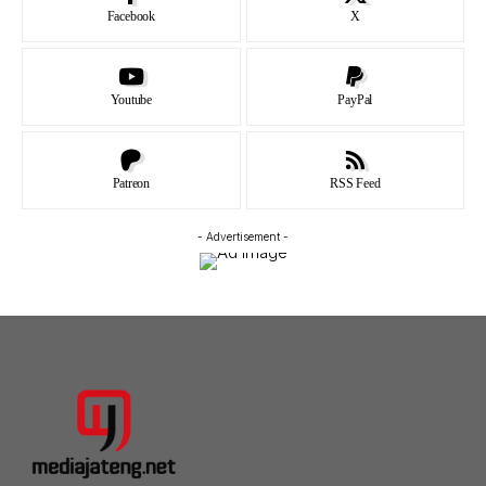
Facebook
X
Youtube
PayPal
Patreon
RSS Feed
- Advertisement -