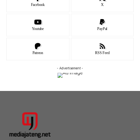
Facebook
X
Youtube
PayPal
Patreon
RSS Feed
- Advertisement -