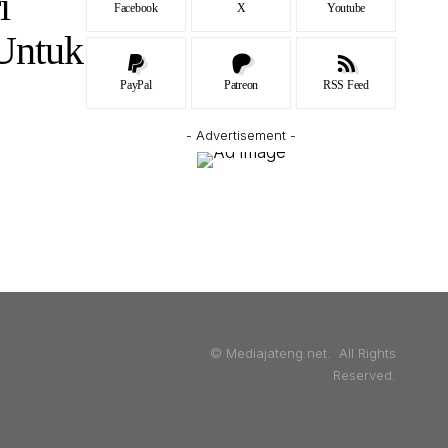
i
Facebook
X
Youtube
 Untuk
PayPal
Patreon
RSS Feed
- Advertisement -
© Mediajateng.net. All Rights
Reserved.