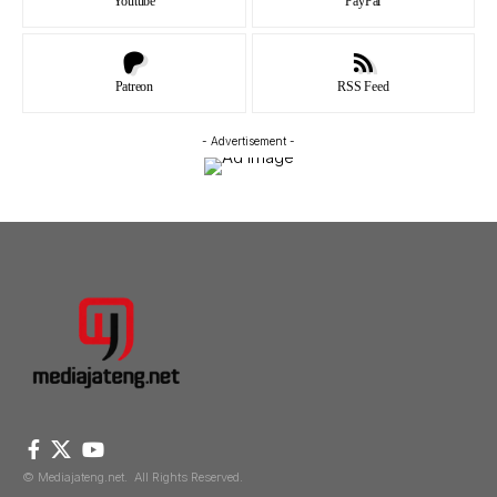
Youtube
PayPal
Patreon
RSS Feed
- Advertisement -
© Mediajateng.net. All Rights Reserved.