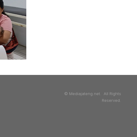
© Mediajateng.net. All Rights
Reserved.