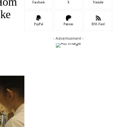
@Hom
Facebook
X
Youtube
 ke
PayPal
Patreon
RSS Feed
- Advertisement -