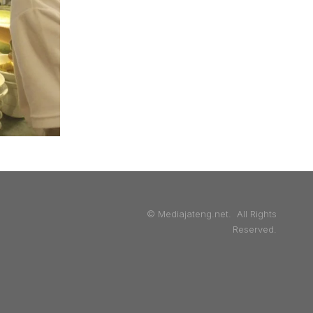
© Mediajateng.net. All Rights
Reserved.