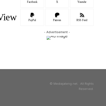
Facebook
X
Youtube
View
PayPal
Patreon
RSS Feed
- Advertisement -
© Mediajateng.net. All Rights
Reserved.