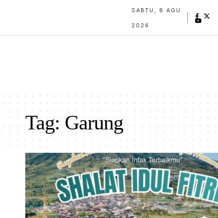
SABTU, 8 AGU
2026
Tag:
Garung