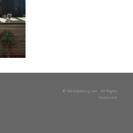
© Mediajateng.net. All Rights
Reserved.