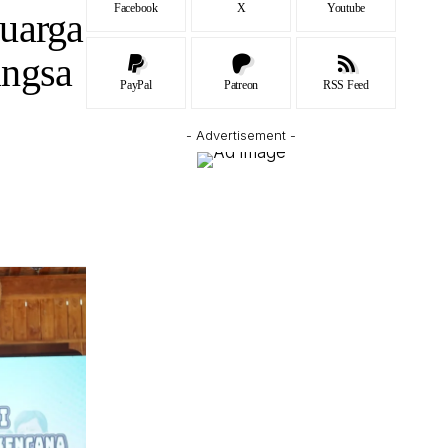
Facebook
X
Youtube
uarga
angsa
PayPal
Patreon
RSS Feed
- Advertisement -