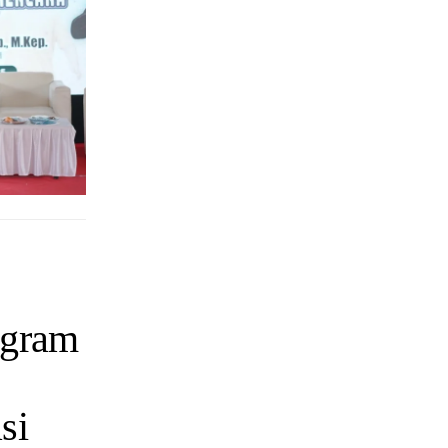
ogram
si