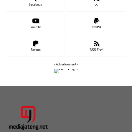
Facebook
X
Youtube
PayPal
Patreon
RSS Feed
- Advertisement -