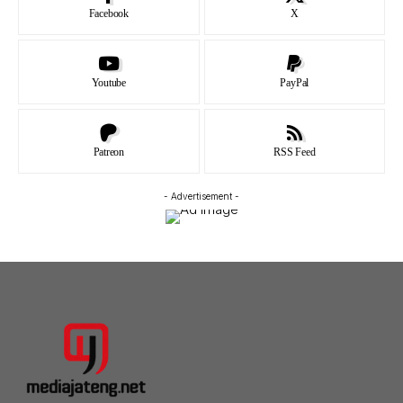
Facebook
X
Youtube
PayPal
Patreon
RSS Feed
- Advertisement -