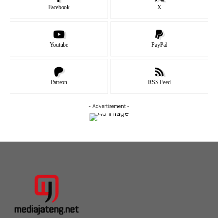
Facebook
X
Youtube
PayPal
Patreon
RSS Feed
- Advertisement -