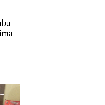
abu
Lima