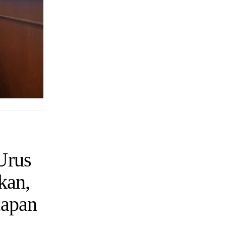
Urus
kan,
tapan