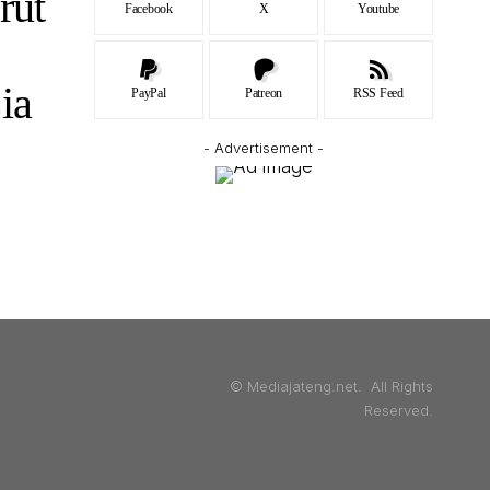
rut
Facebook
X
Youtube
ia
PayPal
Patreon
RSS Feed
- Advertisement -
© Mediajateng.net. All Rights
Reserved.