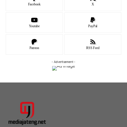
Facebook
X
Youtube
PayPal
Patreon
RSS Feed
- Advertisement -