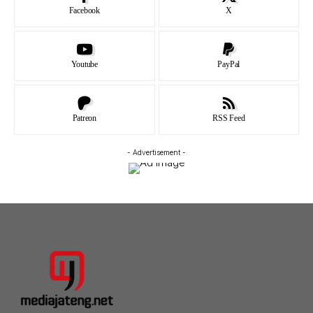
Facebook
X
Youtube
PayPal
Patreon
RSS Feed
- Advertisement -