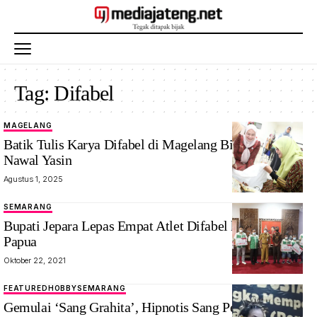
Tag:
Difabel
MAGELANG
Batik Tulis Karya Difabel di Magelang Bikin Kagum
Nawal Yasin
Agustus 1, 2025
SEMARANG
Bupati Jepara Lepas Empat Atlet Difabel ke Peparnas
Papua
Oktober 22, 2021
FEATURED
HOBBY
SEMARANG
Gemulai ‘Sang Grahita’, Hipnotis Sang Pejabat