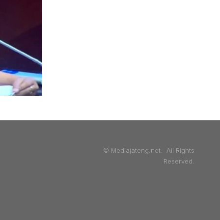
© Mediajateng.net. All Rights
Reserved.