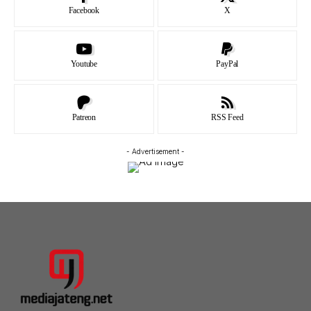
Facebook
X
Youtube
PayPal
Patreon
RSS Feed
- Advertisement -