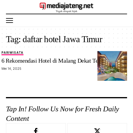
Tag:
daftar hotel Jawa Timur
PARIWISATA
Pariwisata
6 Rekomendasi Hotel di Malang Dekat Tempat Wisata
Jawa Timur
Mei 14, 2025
Tap In! Follow Us Now for Fresh Daily
Content