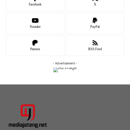
Facebook
X
Youtube
PayPal
Patreon
RSS Feed
- Advertisement -