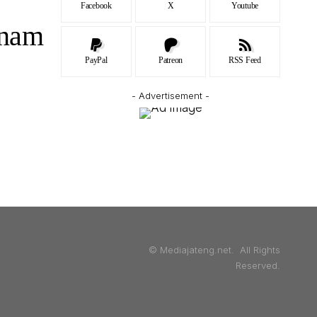
Facebook
X
Youtube
Enam
PayPal
Patreon
RSS Feed
- Advertisement -
© Mediajateng.net. All Rights
Reserved.