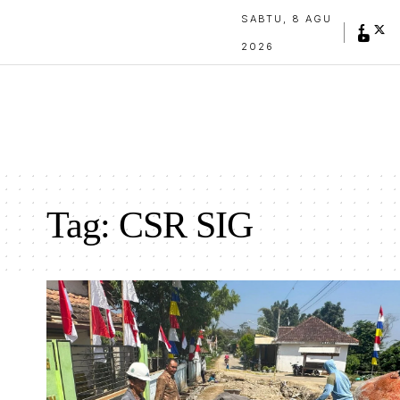
SABTU, 8 AGU
2026
Tag:
CSR SIG
Membangun Jawa Tengah Semen Gresik betonisa
desa di Rembang dan Blora. Foto: Mediajateng/ W
Prabowo