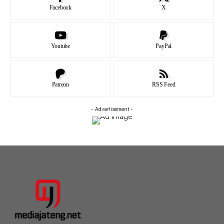
Facebook
X
Youtube
PayPal
Patreon
RSS Feed
- Advertisement -