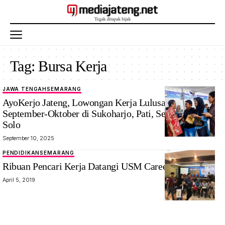
Tag:
Bursa Kerja
JAWA TENGAH
SEMARANG
AyoKerjo Jateng, Lowongan Kerja Lulusan SMA-D2
September-Oktober di Sukoharjo, Pati, Semarang dan
Solo
September 10, 2025
PENDIDIKAN
SEMARANG
Ribuan Pencari Kerja Datangi USM Career Fest 2019
April 5, 2019